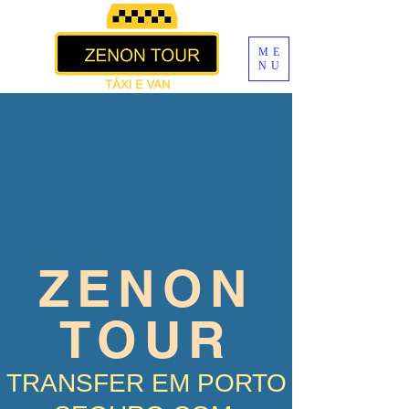
ME
NU
ZENON
TOUR
TRANSFER EM PORTO