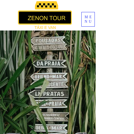
ME
NU