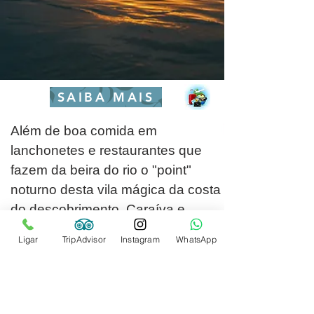
SAIBA MAIS
Além de boa comida em
lanchonetes e restaurantes que
fazem da beira do rio o "point"
noturno desta vila mágica da costa
do descobrimento. Caraíva e
sensível a grandes mudanças e
Ligar
TripAdvisor
Instagram
WhatsApp
frágil com fatores externos, por
isso o turismo consciente,
sustentável e a arquitetura
tombada pelo património histórico